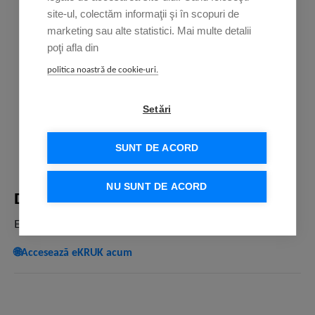
site-ul, colectăm informaţii şi în scopuri de
marketing sau alte statistici. Mai multe detalii
poţi afla din
politica noastră de cookie-uri.
Setări
SUNT DE ACORD
NU SUNT DE ACORD
Datoria ta. Responsabilitatea ta.
Este timpul să iei o decizie!
🌐Accesează eKRUK acum