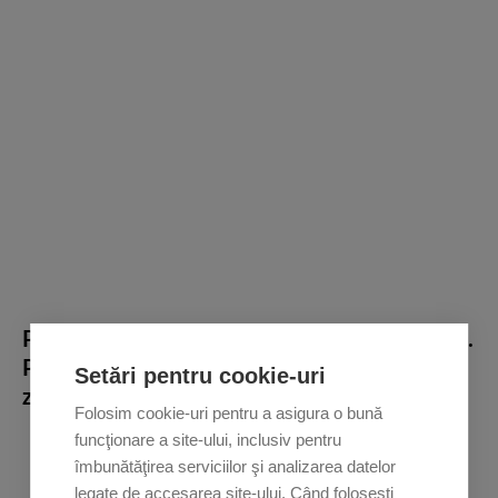
Pe eKRUK ai acces la detaliile datoriei tale 24/7.
Plătești la timp, sigur, online în orice moment al
Setări pentru cookie-uri
zilei și pentru independeță financiară.
Folosim cookie-uri pentru a asigura o bună
funcţionare a site-ului, inclusiv pentru
îmbunătăţirea serviciilor şi analizarea datelor
legate de accesarea site-ului. Când foloseşti