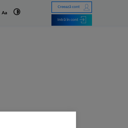
Creează cont
Aa
Intră în cont