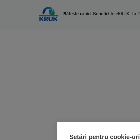
Plăteşte rapid
Beneficiile eKRUK
La 
Setări pentru cookie-uri