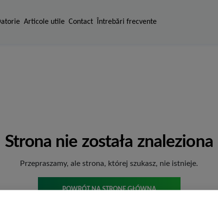
Datorie
Articole utile
Contact
Întrebări frecvente
Strona nie została znaleziona
Przepraszamy, ale strona, której szukasz, nie istnieje.
POWRÓT NA STRONĘ GŁÓWNĄ