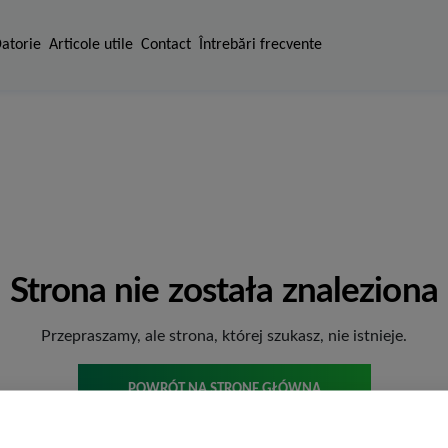
Datorie
Articole utile
Contact
Întrebări frecvente
Strona nie została znaleziona
Przepraszamy, ale strona, której szukasz, nie istnieje.
POWRÓT NA STRONĘ GŁÓWNĄ