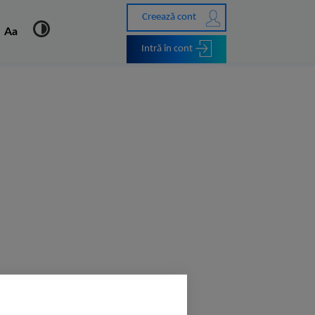
Creează cont
Aa
Intră în cont