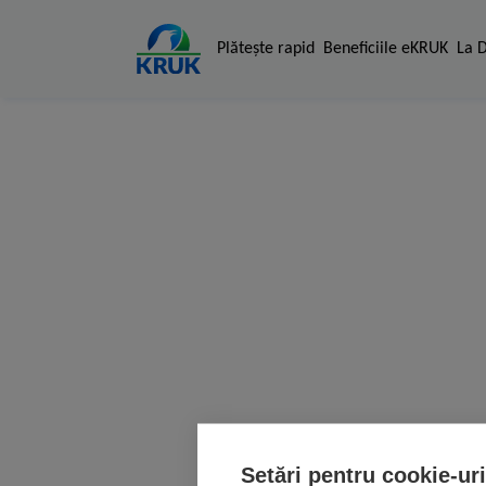
Plăteşte rapid
Beneficiile eKRUK
La 
Setări pentru cookie-uri