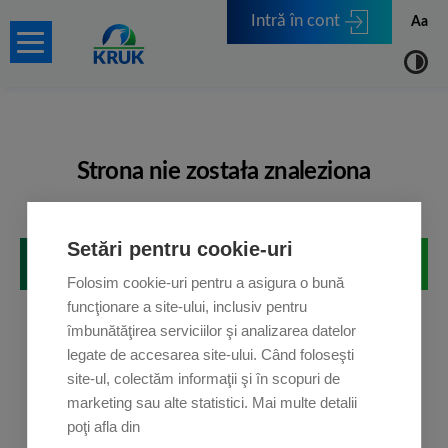
Intră în cont
Aa
Strona nie została znaleziona
Przepraszamy, ale strona, której szukasz, nie istnieje.
Setări pentru cookie-uri
POWRÓT NA STRONĘ GŁÓWNĄ
Folosim cookie-uri pentru a asigura o bună
funcţionare a site-ului, inclusiv pentru
îmbunătăţirea serviciilor şi analizarea datelor
legate de accesarea site-ului. Când foloseşti
site-ul, colectăm informaţii şi în scopuri de
marketing sau alte statistici. Mai multe detalii
poţi afla din