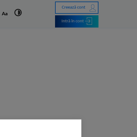
Creează cont
Aa
Intră în cont