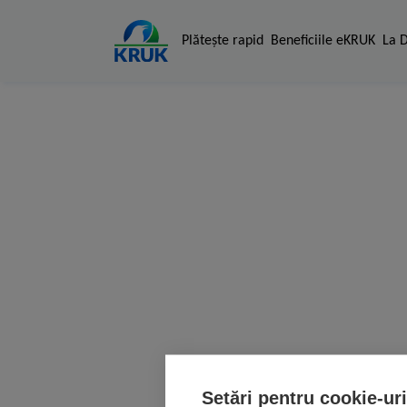
Plăteşte rapid
Beneficiile eKRUK
La 
Setări pentru cookie-uri