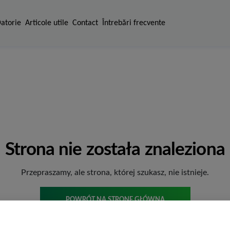
Datorie
Articole utile
Contact
Întrebări frecvente
Strona nie została znaleziona
Przepraszamy, ale strona, której szukasz, nie istnieje.
POWRÓT NA STRONĘ GŁÓWNĄ