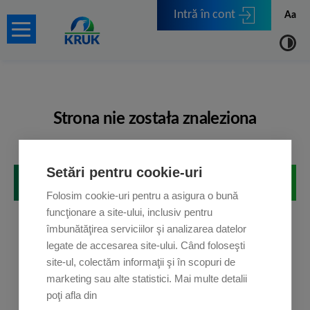
Intră în cont
Aa
Strona nie została znaleziona
Przepraszamy, ale strona, której szukasz, nie istnieje.
Setări pentru cookie-uri
POWRÓT NA STRONĘ GŁÓWNĄ
Folosim cookie-uri pentru a asigura o bună
funcţionare a site-ului, inclusiv pentru
îmbunătăţirea serviciilor şi analizarea datelor
legate de accesarea site-ului. Când foloseşti
site-ul, colectăm informaţii şi în scopuri de
marketing sau alte statistici. Mai multe detalii
poţi afla din