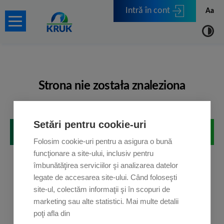
Intră în cont
Aa
Strona nie została znaleziona
Przepraszamy, ale strona, której szukasz, nie istnieje.
Setări pentru cookie-uri
POWRÓT NA STRONĘ GŁÓWNĄ
Folosim cookie-uri pentru a asigura o bună
funcţionare a site-ului, inclusiv pentru
îmbunătăţirea serviciilor şi analizarea datelor
legate de accesarea site-ului. Când foloseşti
site-ul, colectăm informaţii şi în scopuri de
marketing sau alte statistici. Mai multe detalii
poţi afla din