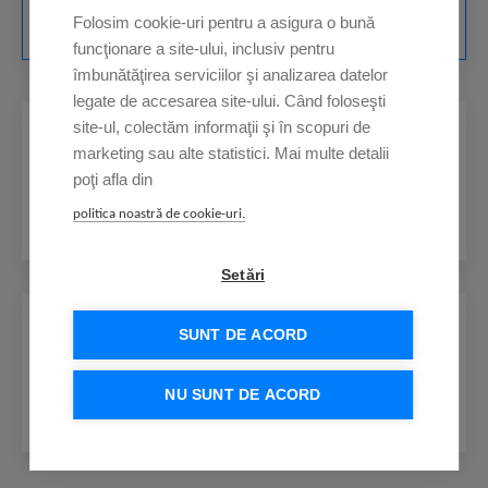
Folosim cookie-uri pentru a asigura o bună
funcţionare a site-ului, inclusiv pentru
îmbunătăţirea serviciilor şi analizarea datelor
legate de accesarea site-ului. Când foloseşti
site-ul, colectăm informaţii şi în scopuri de
Alege scadenţa ratei şi
marketing sau alte statistici. Mai multe detalii
3
poţi afla din
semnează electronic contractul.
politica noastră de cookie-uri.
Setări
SUNT DE ACORD
Plăteşte ratele online, sigur şi
4
rapid!
NU SUNT DE ACORD