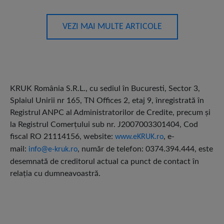
VEZI MAI MULTE ARTICOLE
KRUK România S.R.L., cu sediul în
Bucuresti, Sector 3,
Splaiul Unirii nr 165, TN Offices 2, etaj 9
, înregistrată în
Registrul ANPC al Administratorilor de Credite, precum și
la Registrul Comerțului sub nr. J2007003301404, Cod
fiscal RO 21114156, website:
, e-
www.eKRUK.ro
mail:
, număr de telefon: 0374.394.444, este
info@e-kruk.ro
desemnată de creditorul actual ca punct de contact în
relația cu dumneavoastră.