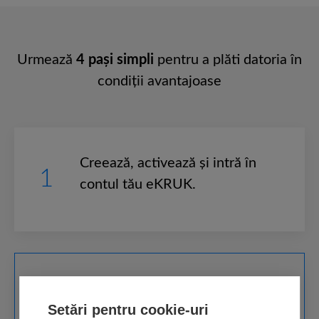
Urmează
4 paşi simpli
pentru a plăti datoria în
condiţii avantajoase
Creează, activează şi intră în
1
contul tău eKRUK.
Stabileşte un angajament de
2
Setări pentru cookie-uri
plată cu rate avantajoase.