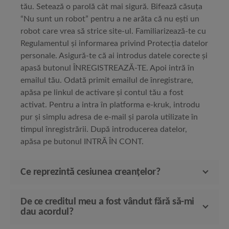
tău. Setează o parolă cât mai sigură. Bifează căsuța
“Nu sunt un robot” pentru a ne arăta că nu ești un
robot care vrea să strice site-ul. Familiarizează-te cu
Regulamentul și informarea privind Protecția datelor
personale. Asigură-te că ai introdus datele corecte și
apasă butonul ÎNREGISTREAZĂ-TE. Apoi intră în
emailul tău. Odată primit emailul de înregistrare,
apăsa pe linkul de activare și contul tău a fost
activat. Pentru a intra în platforma e-kruk, introdu
pur și simplu adresa de e-mail și parola utilizate în
timpul înregistrării. După introducerea datelor,
apăsa pe butonul INTRĂ ÎN CONT.
Ce reprezintă cesiunea creanțelor?
De ce creditul meu a fost vândut fără să-mi
dau acordul?