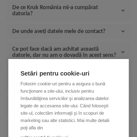
De ce Kruk România mi-a cumpărat
datoria?
De unde aveți datele mele de contact?
Ce pot face dacă am achitat această
datorie, dar nu am o dovadă în acest sens?
Setări pentru cookie-uri
De ce trebuie să achit către KRUK România
dacă nu apare menționat în contractul
Folosim cookie-uri pentru a asigura o bună
inițial?
funcţionare a site-ului, inclusiv pentru
îmbunătăţirea serviciilor şi analizarea datelor
Pentru ce contract am această datorie?
legate de accesarea site-ului. Când foloseşti
Cine este creditorul inițial?
site-ul, colectăm informaţii şi în scopuri de
marketing sau alte statistici. Mai multe detalii
Suma prezentată include dobândă? Trebuie
poţi afla din
să mai achit ceva exceptând această sumă?