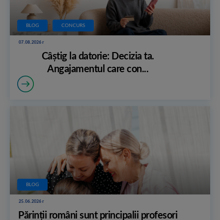
BLOG
CONCURS
07.08.2026 r
Câștig la datorie: Decizia ta.
Angajamentul care con...
BLOG
25.06.2026 r
Părinții români sunt principalii profesori