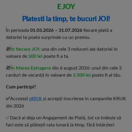
E JOY
Platesti la timp, te bucuri JOI!
În perioada
01.03.2026 – 31.07.2026
fiecare plată a
datoriei te poate surprinde cu un premiu.
🎁
În fiecare JOI:
una din cele 3 reduceri ale datoriei în
valoare de
500 lei
poate fi a ta.
🎁
În Marea Extragere
din 6 august 2026: unul din cele 3
carduri de vacanță în valoare de
3.500 lei
poate fi al tău.
Cum participi?
✅
Accesezi
și accepți înscrierea în campaniile KRUK
eKRUK
din 2026
✅Dacă ai deja un Angajament de Plată, tot ce trebuie să
faci este să plătești rata lunară la timp, fără întârzieri