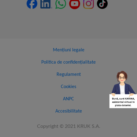
Mențiuni legale
Politica de confidențialitate
Regulament
Cookies
ANPC
Accesibilitate
Copyright © 2021 KRUK S.A.