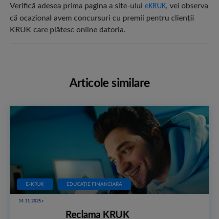
Verifică adesea prima pagina a site-ului
, vei observa
eKRUK
că ocazional avem concursuri cu premii pentru clienţii
KRUK care plătesc online datoria.
Articole similare
E-KRUK
EDUCAȚIE FINANCIARĂ
14.11.2025 r
Reclama KRUK