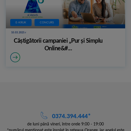
E-KRUK
CONCURS
10.03.2025 r
Câștigătorii campaniei „Pur și Simplu
Online&#...
0374.394.444*
de luni până vineri, între orele 9:00 - 19:00
*numărul menționat este înrolat în rețeaua Orange, iar apelul este