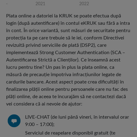
-
2021
2022
Plata online a datoriei la KRUK se poate efectua după
login (după autentificare) în contul eKRUK sau fără a intra
în cont. În orice variantă, sunt măsuri de securitate pentru
protecţia ta pe care trebuie să le iei, conform Directivei
revizuită privind serviciile de plată (DSP2), care
implementează Strong Customer Authentication (SCA –
Autentificarea Strictă a Clienților). Ce înseamnă acest
lucru pentru tine? Un pas în plus la plata online, ca
măsură de precauţie împotriva infracţiunilor legate de
cardurile bancare. Acest aspect poate crea dificultăţi în
finalizarea plăţii online pentru persoanele care nu fac des
plăţi online, de aceea te încurajăm să ne contactezi dacă
vei considera că ai nevoie de ajutor:
LIVE-CHAT (de luni până vineri, în intervalul orar
9:00 – 17:00);
Serviciul de reapelare disponibil gratuit (te