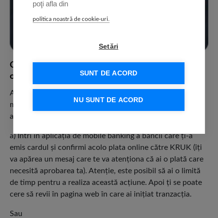
poţi afla din
politica noastră de cookie-uri.
Setări
Ce presupune pasul suplimentar de securitate a plăţii
SUNT DE ACORD
online (3D Secure)
Acţiunea suplimentară de confirmare a plăţii online, din
NU SUNT DE ACORD
motive de securitate, diferă de la o bancă la alta. Totuşi,
acţiunile sunt similare:
a) Intri în aplicaţia de mobile banking a băncii care ţi-a
emis cardul şi confirmi acolo plata online către KRUK (îţi
va apărea un mesaj care te va atenţiona că ai o plată care
necesită aprobarea ta). Atenţie, este posibil să ai o limită
de timp pentru a realiza această acţiune. Apoi ţi se poate
cere să revii în pagina web în care ai iniţiat tranzacţia.
Sau