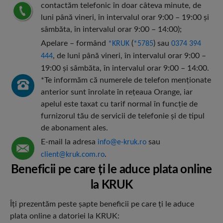
contactăm telefonic în doar câteva minute, de
luni până vineri, în intervalul orar 9:00 – 19:00 şi
sâmbăta, în intervalul orar 9:00 – 14:00);
Apelare – formând
(
) sau
*KRUK
*5785
0374 394
, de luni până vineri, în intervalul orar 9:00 –
444
19:00 şi sâmbăta, în intervalul orar 9:00 – 14:00.
*Te informăm că numerele de telefon menţionate
anterior sunt înrolate în reţeaua Orange, iar
apelul este taxat cu tarif normal în funcţie de
furnizorul tău de servicii de telefonie şi de tipul
de abonament ales.
E-mail la adresa
sau
info@e-kruk.ro
.
client@kruk.com.ro
Beneficii pe care ţi le aduce plata online
la KRUK
Îţi prezentăm peste şapte beneficii pe care ţi le aduce
plata online a datoriei la KRUK: