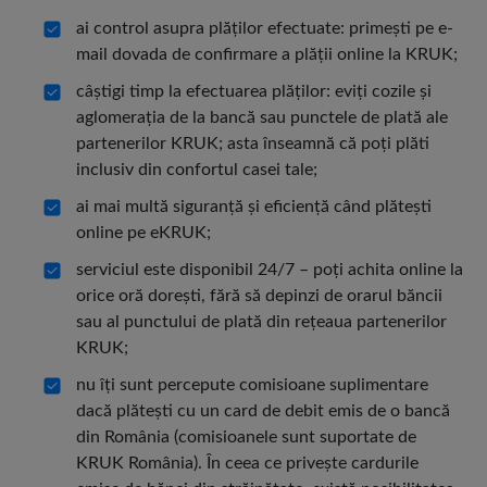
ai control asupra plăților efectuate: primeşti pe e-
mail dovada de confirmare a plăţii online la KRUK;
câștigi timp la efectuarea plăților: eviţi cozile şi
aglomeraţia de la bancă sau punctele de plată ale
partenerilor KRUK; asta înseamnă că poţi plăti
inclusiv din confortul casei tale;
ai mai multă siguranţă şi eficienţă când plăteşti
online pe eKRUK;
serviciul este disponibil 24/7 – poţi achita online la
orice oră doreşti, fără să depinzi de orarul băncii
sau al punctului de plată din reţeaua partenerilor
KRUK;
nu îţi sunt percepute comisioane suplimentare
dacă plăteşti cu un card de debit emis de o bancă
din România (comisioanele sunt suportate de
KRUK România). În ceea ce priveşte cardurile