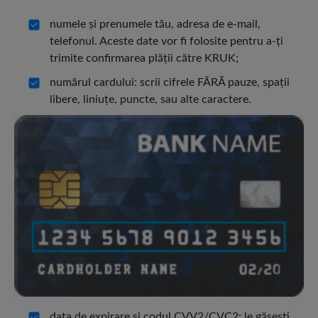
numele şi prenumele tău, adresa de e-mail,
telefonul. Aceste date vor fi folosite pentru a-ţi
trimite confirmarea plăţii către KRUK;
numărul cardului: scrii cifrele FĂRĂ pauze, spaţii
libere, liniuţe, puncte, sau alte caractere.
data de expirare şi codul CVV2/CVC2: le găseşti