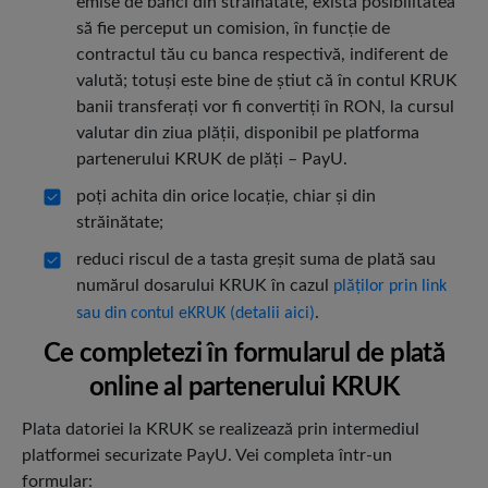
emise de bănci din străinătate, există posibilitatea
să fie perceput un comision, în funcţie de
contractul tău cu banca respectivă, indiferent de
valută; totuşi este bine de ştiut că în contul KRUK
banii transferaţi vor fi convertiţi în RON, la cursul
valutar din ziua plăţii, disponibil pe platforma
partenerului KRUK de plăţi – PayU.
poţi achita din orice locaţie, chiar şi din
străinătate;
reduci riscul de a tasta greşit suma de plată sau
numărul dosarului KRUK în cazul
plăţilor prin link
.
sau din contul eKRUK (detalii aici)
Ce completezi în formularul de plată
online al partenerului KRUK
Plata datoriei la KRUK se realizează prin intermediul
platformei securizate PayU. Vei completa într-un
formular: