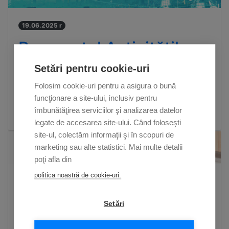
19.06.2025 r
Rezumatul Activităților
2024 privind
Setări pentru cookie-uri
Sustenabilitate...
Folosim cookie-uri pentru a asigura o bună
funcţionare a site-ului, inclusiv pentru
îmbunătăţirea serviciilor şi analizarea datelor
legate de accesarea site-ului. Când foloseşti
site-ul, colectăm informaţii şi în scopuri de
Concurs
marketing sau alte statistici. Mai multe detalii
Blog
poţi afla din
politica noastră de cookie-uri.
30.05.2025 r
Autonomie La Datorie –
Setări
Un Stil de Viață