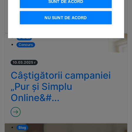
SUNT DE ACORD
Inteligent
NU SUNT DE ACORD
e-kruk
Concurs
10.03.2025 r
Câștigătorii campaniei
„Pur și Simplu
Online&#...
Blog