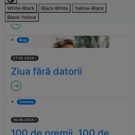
educaț...
White-Black
Black-White
Yellow-Black
Black-Yellow
Blog
27.02.2026 r
Ziua fără datorii
Concurs
16.09.2025 r
100 de premii. 100 de