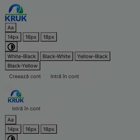
Acasă
Blog
Articole utile
Aa
Concurs
14px
16px
18px
25.05.1980 r
White-Black
Black-White
Yellow-Black
Notă de informare
Black-Yellow
Intră în cont
Creează cont
Blog
Intră în cont
25.06.2026 r
Aa
Părinții români sunt
14px
16px
18px
principalii profesori de