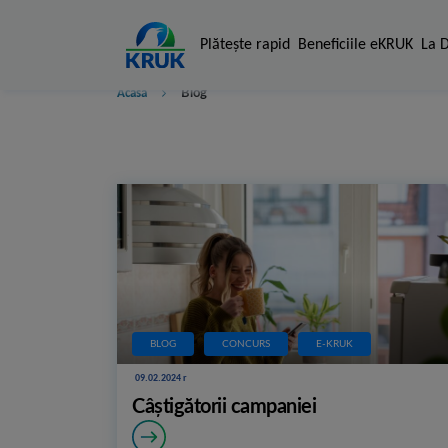
Plăteşte rapid
Beneficiile eKRUK
La 
Acasă
Blog
BLOG
CONCURS
E-KRUK
09.02.2024 r
Câștigătorii campaniei