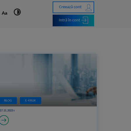
Creează cont
Aa
Intră în cont
BLOG
E-KRUK
17.11.2023 r