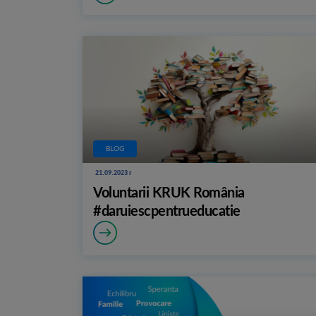
BLOG
21.09.2023 r
Voluntarii KRUK România
#daruiescpentrueducatie