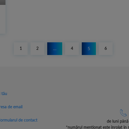
1
2
…
4
5
6
l tău
resa de email
formularul de contact
de luni până 
*numărul menționat este înrolat în r