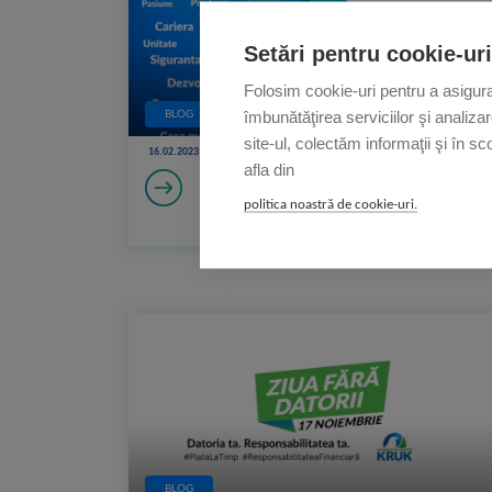
Setări pentru cookie-uri
Folosim cookie-uri pentru a asigura 
îmbunătăţirea serviciilor şi analiza
BLOG
E-KRUK
site-ul, colectăm informaţii şi în sc
16.02.2023 r
afla din
politica noastră de cookie-uri.
BLOG