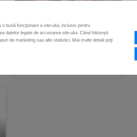
o bună funcţionare a site-ului, inclusiv pentru
rea datelor legate de accesarea site-ului. Când foloseşti
CONCURS
BLOG
E-KRUK
opuri de marketing sau alte statistici. Mai multe detalii poţi
02.12.2022 r
În Decembrie, câștigă vouchere
de cumpărături