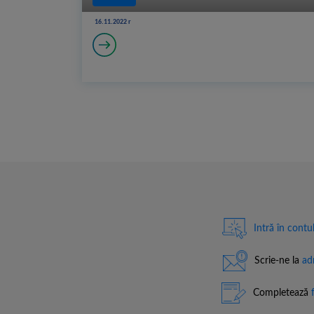
16.11.2022 r
Intră în contu
Scrie-ne la
ad
Completează