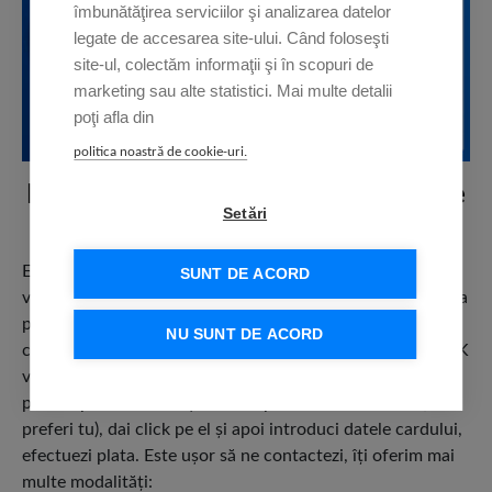
îmbunătăţirea serviciilor şi analizarea datelor
legate de accesarea site-ului. Când foloseşti
site-ul, colectăm informaţii şi în scopuri de
marketing sau alte statistici. Mai multe detalii
poţi afla din
politica noastră de cookie-uri.
Plata online prin link securizat, cu toate
Setări
datele precompletate
Există o variantă de a achita online şi pentru clienţii care
SUNT DE ACORD
vor sa discute cu un agent KRUK înainte de a achita: plata
printr-un link securizat. Tot ce trebuie să faci este să ne
NU SUNT DE ACORD
contactezi şi să ne soliciţi acest tip de plată. Agenţii KRUK
vor crea un link de plată sigur, cu datele tale
precompletate. Primeşti link-ul prin SMS sau e-mail (cum
preferi tu), dai click pe el şi apoi introduci datele cardului,
efectuezi plata. Este uşor să ne contactezi, îţi oferim mai
multe modalităţi: