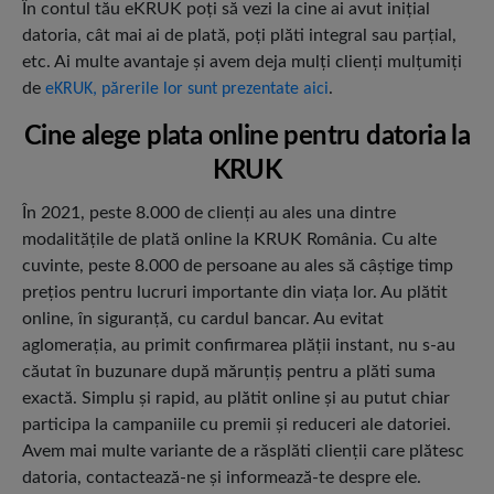
În contul tău eKRUK poţi să vezi la cine ai avut iniţial
datoria, cât mai ai de plată, poţi plăti integral sau parţial,
etc. Ai multe avantaje şi avem deja mulţi clienţi mulţumiţi
de
.
eKRUK, părerile lor sunt prezentate aici
Cine alege plata online pentru datoria la
KRUK
În 2021, peste 8.000 de clienţi au ales una dintre
modalităţile de plată online la KRUK România. Cu alte
cuvinte, peste 8.000 de persoane au ales să câştige timp
preţios pentru lucruri importante din viaţa lor. Au plătit
online, în siguranţă, cu cardul bancar. Au evitat
aglomeraţia, au primit confirmarea plăţii instant, nu s-au
căutat în buzunare după mărunţiş pentru a plăti suma
exactă. Simplu şi rapid, au plătit online şi au putut chiar
participa la campaniile cu premii şi reduceri ale datoriei.
Avem mai multe variante de a răsplăti clienţii care plătesc
datoria, contactează-ne şi informează-te despre ele.