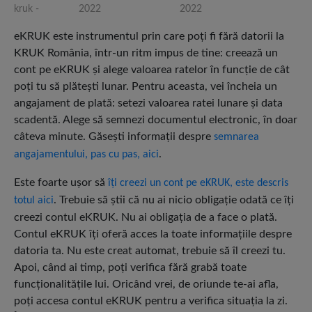
kruk -
2022
2022
eKRUK este instrumentul prin care poţi fi fără datorii la
KRUK România, într-un ritm impus de tine: creează un
cont pe eKRUK şi alege valoarea ratelor în funcţie de cât
poţi tu să plăteşti lunar. Pentru aceasta, vei încheia un
angajament de plată: setezi valoarea ratei lunare şi data
scadentă. Alege să semnezi documentul electronic, în doar
câteva minute. Găseşti informaţii despre
semnarea
.
angajamentului, pas cu pas, aici
Este foarte uşor să
îţi creezi un cont pe eKRUK, este descris
. Trebuie să ştii că nu ai nicio obligaţie odată ce îţi
totul aici
creezi contul eKRUK. Nu ai obligaţia de a face o plată.
Contul eKRUK îţi oferă acces la toate informaţiile despre
datoria ta. Nu este creat automat, trebuie să îl creezi tu.
Apoi, când ai timp, poţi verifica fără grabă toate
funcţionalităţile lui. Oricând vrei, de oriunde te-ai afla,
poţi accesa contul eKRUK pentru a verifica situaţia la zi.