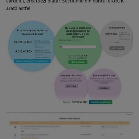
cardului, efectuezi plata). Secţiunile din contul eKRUK
arată astfel: