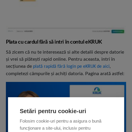
Plata cu cardul fără să intri în contul eKRUK
Să zicem că nu te interesează si alte detalii despre datorie
şi vrei să plăteşti rapid online. Pentru aceasta, intri în
secţiunea de
,
plată rapidă fără login pe eKRUK de aici
completezi câmpurile şi achiţi datoria. Pagina arată astfel:
Setări pentru cookie-uri
Folosim cookie-uri pentru a asigura o bună
funcţionare a site-ului, inclusiv pentru