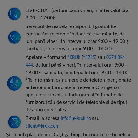
LIVE-CHAT (de luni până vineri, în intervalul orar
9:00 – 17:00);
Serviciul de reapelare disponibil gratuit (te
contactăm telefonic în doar câteva minute, de
luni până vineri, în intervalul orar 9:00 – 19:00 şi
sâmbăta, în intervalul orar 9:00 – 14:00);
Apelare – formând
(
) sau
*KRUK
*5785
0374 394
, de luni până vineri, în intervalul orar 9:00 –
444
19:00 şi sâmbăta, în intervalul orar 9:00 – 14:00.
*Te informăm că numerele de telefon menţionate
anterior sunt înrolate în reţeaua Orange, iar
apelul este taxat cu tarif normal în funcţie de
furnizorul tău de servicii de telefonie şi de tipul
de abonament ales.
E-mail la adresa
sau
info@e-kruk.ro
client@kruk.com.
Şi tu poţi plăti online. Câştigă timp, bucură-te de beneficii.