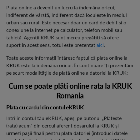
Plata online a devenit un lucru la îndemâna oricui,
indiferent de vârstă, indiferent dacă locuieşte în mediul
urban sau rural. Este necesar doar un card de debit şi o
conexiune la internet pe calculator, telefon mobil sau
tabletă. Agenţii KRUK sunt mereu pregătiţi să ofere
suport în acest sens, totul este prezentat
.
aici
Toate aceste informaţii întăresc faptul că plata online la
KRUK este la îndemâna oricui. În continuare îţi prezentăm
pe scurt modalităţile de plată online a datoriei la KRUK:
Cum se poate plăti online rata la KRUK
Romania
Plata cu cardul din contul eKRUK
Intri în contul tău eKRUK, apeşi pe butonul „Plăteşte
(rata) acum” din cercul aferent dosarului la KRUK şi
urmezi paşii finali pentru plata datoriei (introduci datele